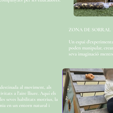
companyats per les educadores.
ZONA DE SORRAL
Un espai d'experimentac
poden manipular, crear,
seva imaginació mentre 
destinada al moviment, als
ivitats a l'aire lliure. Aquí els
es seves habilitats motrius, la
mia en un entorn natural i