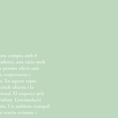
dons compta amb 8
cadores, una ràtio molt
s permet oferir una
, respectuosa i
a. En aquest espai
incle afectiu i la
onal. El respecte pels
infant. L’estimulació
triu. Un ambient tranquil
se sentin estimats i