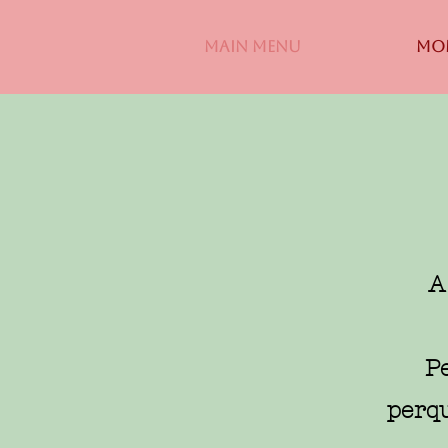
MAIN MENU
MON
A
Pe
perqu