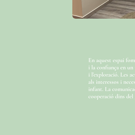
En aquest espai fo
i la confiança en un 
i l’exploració. Les a
als interessos i nece
infant. La comunicaci
cooperació dins del