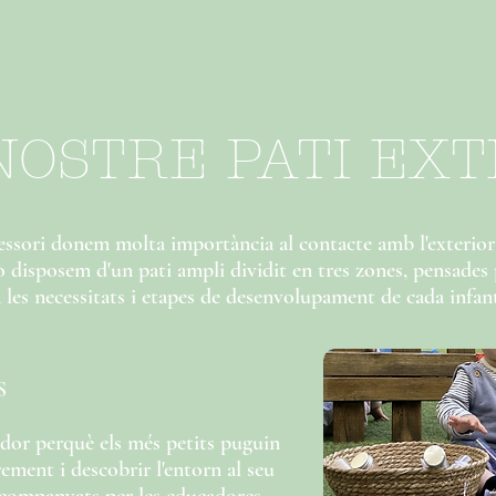
NOSTRE PATI EX
sori donem molta importància al contacte amb l'exterior i 
xò disposem d'un pati ampli dividit en tres zones, pensades
a les necessitats i etapes de desenvolupament de cada infant
S
lidor perquè els més petits puguin
rement i descobrir l'entorn al seu