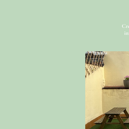
Cre
in