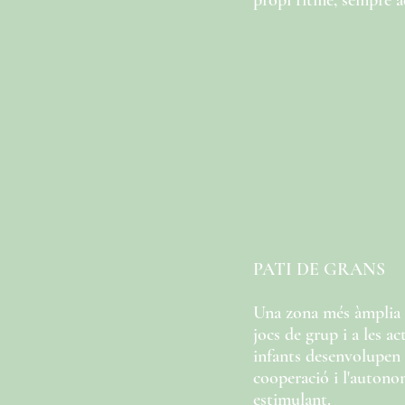
propi ritme, sempre a
PATI DE GRANS
Una zona més àmplia 
jocs de grup i a les act
infants desenvolupen l
cooperació i l'autono
estimulant.