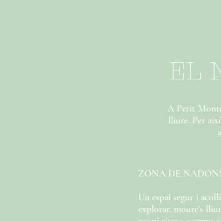
EL 
A Petit Montes
lliure. Per ai
ZONA DE NADON
Un espai segur i acol
explorar, moure's lliu