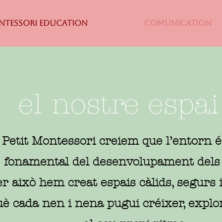
TESSORI EDUCATION
COMUNICATION
el nostre espai
 Petit Montessori creiem que l’entorn é
fonamental del desenvolupament dels 
r això hem creat espais càlids, segurs 
è cada nen i nena pugui créixer, explo