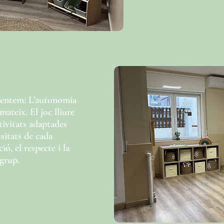
mentem: L’autonomia
mateix. El joc lliure
ctivitats adaptades
ssitats de cada
ó, el respecte i la
 grup.