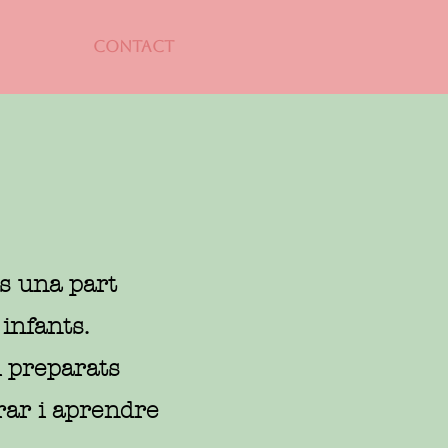
CONTACT
s una part
infants.
i preparats
rar i aprendre