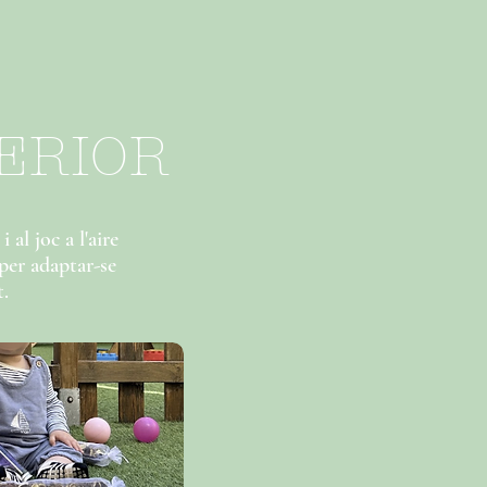
TERIOR
al joc a l'aire
 per adaptar-se
.