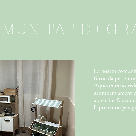
OMUNITAT DE GR
La nostra comunit
formada per 20 inf
Aquesta ràtio redu
acompanyament pro
afavorint l’autono
l’aprenentatge sign