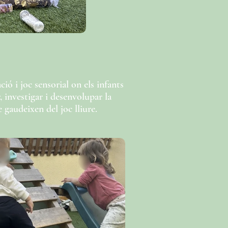
ió i joc sensorial on els infants
 investigar i desenvolupar la
gaudeixen del joc lliure.