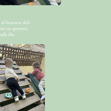
al benestar dels
spai on aprenen,
ada dia.