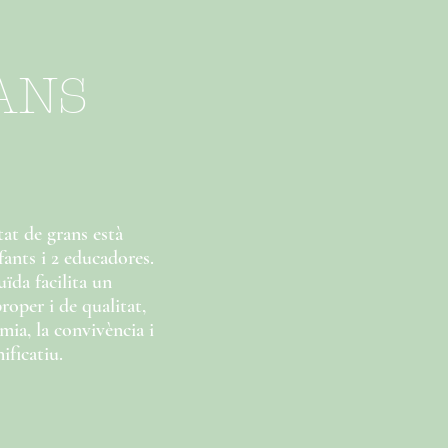
ANS
at de grans està
ants i 2 educadores.
ïda facilita un
per i de qualitat,
mia, la convivència i
ificatiu.