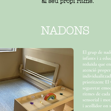
al seu propi ritme.
NADONS
El grup de na
infants i 2 edu
reduïda que en
atenció propera
individualitzad
prioritzem: El v
seguretat emoci
ritmes de cada 
sensorial i mo
i acollidor on 