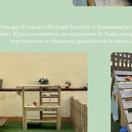
iem que el contacte diari amb l'exterior és fonamental per 
fants. El pati es converteix en una extensió de l'aula, un e
experimenten, es relacionen i gaudeixen de la natura c