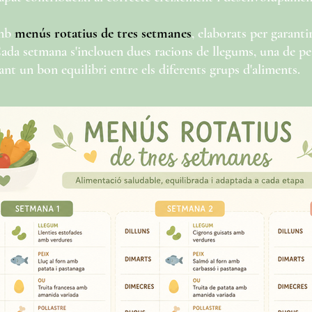
amb
menús rotatius de tres setmanes
, elaborats per garant
Cada setmana s'inclouen dues racions de llegums, una de pei
ant un bon equilibri entre els diferents grups d'aliments.