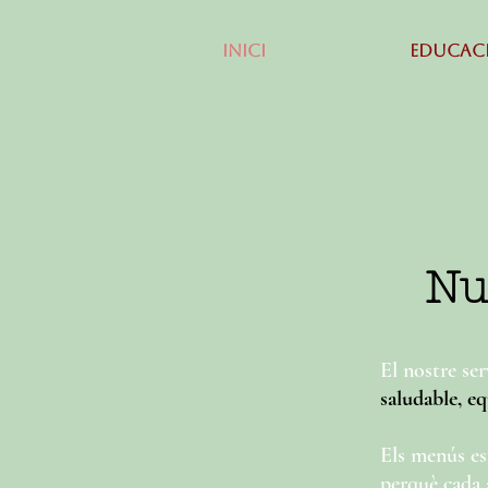
INICI
EDUCAC
Nu
El nostre se
saludable, eq
Els menús es
perquè cada 