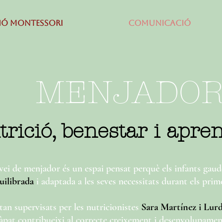
IÓ MONTESSORI
COMUNICACIÓ
MENJADO
trició, benestar i apre
rvei de menjador és un espai pensat perquè els infants gau
uilibrada
i adaptada a les seves necessitats durant els prim
tan supervisats per les nutricionistes
Sara Martínez i Lurd
àpat contribueixi al correcte creixement i desenvolupament